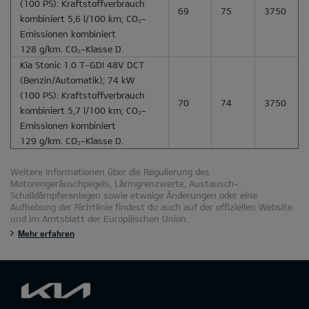
(100 PS): Kraftstoffverbrauch
69
75
3750
kombiniert 5,6 l/100 km; CO₂-
Emissionen kombiniert
128 g/km. CO₂-Klasse D.
Kia Stonic 1.0 T-GDI 48V DCT
(Benzin/Automatik); 74 kW
(100 PS): Kraftstoffverbrauch
70
74
3750
kombiniert 5,7 l/100 km; CO₂-
Emissionen kombiniert
129 g/km. CO₂-Klasse D.
Weitere Informationen über die Regulierung des
Motorengeräuschpegels, Lärmgrenzwerte, Austausch-
Schalldämpferanlagen sowie etwaige Änderungen oder eine
Aufhebung der Richtlinie findest du auch auf der offiziellen Website
und im Amtsblatt der Europäischen Union.
Mehr erfahren