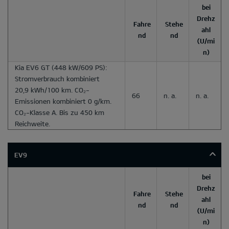
bei
Drehz
Fahre
Stehe
ahl
nd
nd
(U/mi
n)
Kia EV6 GT
(448 kW/609 PS):
Stromverbrauch kombiniert
20,9 kWh/100 km. CO₂-
66
n. a.
n. a.
Emissionen kombiniert 0 g/km.
CO₂-Klasse A. Bis zu 450 km
Reichweite.
EV9
bei
Drehz
Fahre
Stehe
ahl
nd
nd
(U/mi
n)