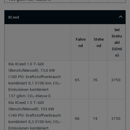
XCeed
bei
Drehz
Fahre
Stehe
ahl
nd
nd
(U/mi
n)
Kia XCeed 1.0 T-GDI
(Benzin/Manuell); 73,6 kW
(100 PS): Kraftstoffverbrauch
65
76
3750
kombiniert 6,1 l/100 km; CO₂-
Emissionen kombiniert
137 g/km. CO₂-Klasse E.
Kia XCeed 1.5 T-GDI
(Benzin/Manuell); 103 kW
(140 PS): Kraftstoffverbrauch
66
74
3750
kombiniert 6,3 l/100 km; CO₂-
Emissionen kombiniert