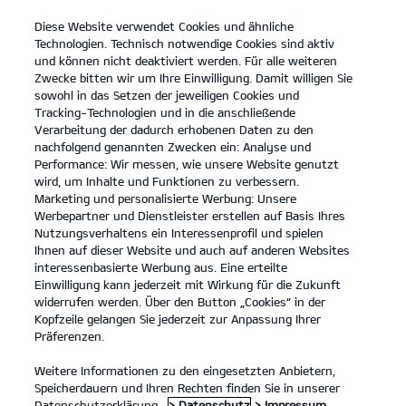
Diese Website verwendet Cookies und ähnliche
open
Technologien. Technisch notwendige Cookies sind aktiv
menu
und können nicht deaktiviert werden. Für alle weiteren
KONTAKT
Zwecke bitten wir um Ihre Einwilligung. Damit willigen Sie
sowohl in das Setzen der jeweiligen Cookies und
Tracking-Technologien und in die anschließende
Motorengeräuschpegel
Verarbeitung der dadurch erhobenen Daten zu den
nachfolgend genannten Zwecken ein: Analyse und
MOTORENGERÄUSCHPEGEL
Performance: Wir messen, wie unsere Website genutzt
wird, um Inhalte und Funktionen zu verbessern.
Marketing und personalisierte Werbung: Unsere
Werbepartner und Dienstleister erstellen auf Basis Ihres
Nutzungsverhaltens ein Interessenprofil und spielen
Ihnen auf dieser Website und auch auf anderen Websites
interessenbasierte Werbung aus. Eine erteilte
Einwilligung kann jederzeit mit Wirkung für die Zukunft
widerrufen werden. Über den Button „Cookies“ in der
Kopfzeile gelangen Sie jederzeit zur Anpassung Ihrer
Präferenzen.
Weitere Informationen zu den eingesetzten Anbietern,
Speicherdauern und Ihren Rechten finden Sie in unserer
Datenschutzerklärung.
> Datenschutz
> Impressum