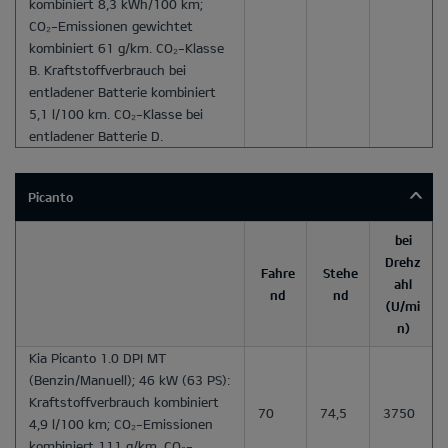
kombiniert 8,3 kWh/100 km;
CO₂-Emissionen gewichtet
kombiniert 61 g/km. CO₂-Klasse
B. Kraftstoffverbrauch bei
entladener Batterie kombiniert
5,1 l/100 km. CO₂-Klasse bei
entladener Batterie D.
Picanto
bei
Drehz
Fahre
Stehe
ahl
nd
nd
(U/mi
n)
Kia Picanto 1.0 DPI MT
(Benzin/Manuell); 46 kW (63 PS):
Kraftstoffverbrauch kombiniert
70
74,5
3750
4,9 l/100 km; CO₂-Emissionen
kombiniert 111 g/km. CO₂-