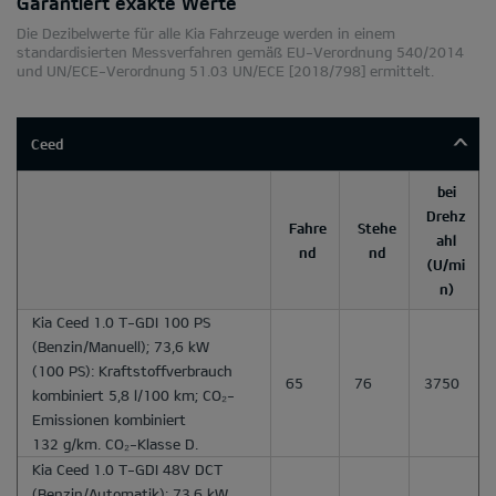
Garantiert exakte Werte
Die Dezibelwerte für alle Kia Fahrzeuge werden in einem
standardisierten Messverfahren gemäß EU-Verordnung 540/2014
und UN/ECE-Verordnung 51.03 UN/ECE [2018/798] ermittelt.
Ceed
bei
Drehz
Fahre
Stehe
ahl
nd
nd
(U/mi
n)
Kia Ceed 1.0 T-GDI 100 PS
(Benzin/Manuell); 73,6 kW
(100 PS): Kraftstoffverbrauch
65
76
3750
kombiniert 5,8 l/100 km; CO₂-
Emissionen kombiniert
132 g/km. CO₂-Klasse D.
Kia Ceed 1.0 T-GDI 48V DCT
(Benzin/Automatik); 73,6 kW