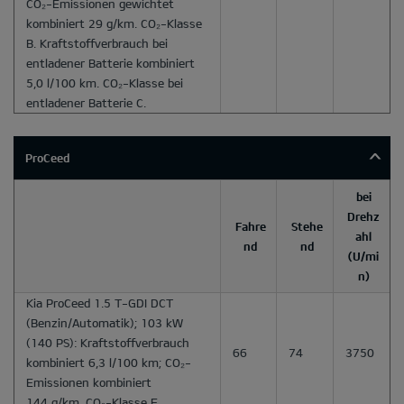
CO₂-Emissionen gewichtet
kombiniert 29 g/km. CO₂-Klasse
B. Kraftstoffverbrauch bei
entladener Batterie kombiniert
5,0 l/100 km. CO₂-Klasse bei
entladener Batterie C.
ProCeed
bei
Drehz
Fahre
Stehe
ahl
nd
nd
(U/mi
n)
Kia ProCeed 1.5 T-GDI DCT
(Benzin/Automatik); 103 kW
(140 PS): Kraftstoffverbrauch
66
74
3750
kombiniert 6,3 l/100 km; CO₂-
Emissionen kombiniert
144 g/km. CO₂-Klasse E.