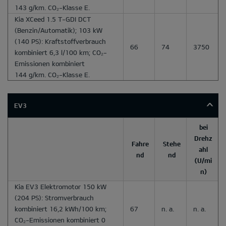
143 g/km. CO₂-Klasse E.
Kia XCeed 1.5 T-GDI DCT
(Benzin/Automatik); 103 kW
(140 PS): Kraftstoffverbrauch
66
74
3750
kombiniert 6,3 l/100 km; CO₂-
Emissionen kombiniert
144 g/km. CO₂-Klasse E.
EV3
bei
Drehz
Fahre
Stehe
ahl
nd
nd
(U/mi
n)
Kia EV3 Elektromotor 150 kW
(204 PS): Stromverbrauch
kombiniert 16,2 kWh/100 km;
67
n. a.
n. a.
CO₂-Emissionen kombiniert 0