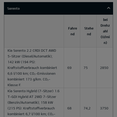
Sorento
bei
Drehz
Fahre
Stehe
ahl
nd
nd
(U/mi
n)
Kia Sorento 2.2 CRDi DCT AWD
5-Sitzer
(Diesel/Automatik);
142 kW (194 PS):
Kraftstoffverbrauch kombiniert
69
75
2850
6,6 l/100 km; CO₂-Emissionen
kombiniert 173 g/km. CO₂-
Klasse F.
Kia Sorento Hybrid
(7-Sitzer) 1.6
T-GDI Hybrid AT 2WD 7-Sitzer
(Benzin/Automatik); 158 kW
(215 PS): Kraftstoffverbrauch
68
74,2
3750
kombiniert 6,7 l/100 km; CO₂-