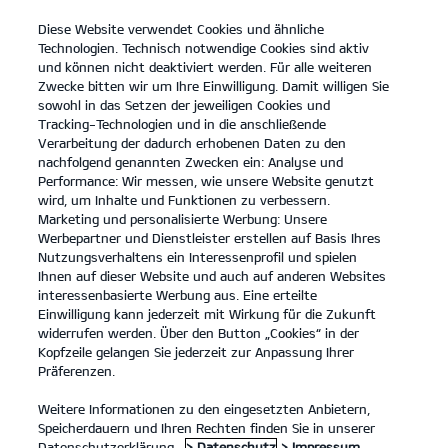
Diese Website verwendet Cookies und ähnliche
open
Technologien. Technisch notwendige Cookies sind aktiv
menu
und können nicht deaktiviert werden. Für alle weiteren
KONTAKT
Zwecke bitten wir um Ihre Einwilligung. Damit willigen Sie
sowohl in das Setzen der jeweiligen Cookies und
Tracking-Technologien und in die anschließende
Der Kia Sorento
Probefahrt
Verarbeitung der dadurch erhobenen Daten zu den
nachfolgend genannten Zwecken ein: Analyse und
...
...
DER KIA SORENTO
Konfigurator
Performance: Wir messen, wie unsere Website genutzt
Der Kia Sorento.
wird, um Inhalte und Funktionen zu verbessern.
Marketing und personalisierte Werbung: Unsere
Werbepartner und Dienstleister erstellen auf Basis Ihres
Stilvoll vorausfahren.
Nutzungsverhaltens ein Interessenprofil und spielen
Ihnen auf dieser Website und auch auf anderen Websites
interessenbasierte Werbung aus. Eine erteilte
Einwilligung kann jederzeit mit Wirkung für die Zukunft
widerrufen werden. Über den Button „Cookies“ in der
Kopfzeile gelangen Sie jederzeit zur Anpassung Ihrer
Präferenzen.
Weitere Informationen zu den eingesetzten Anbietern,
Speicherdauern und Ihren Rechten finden Sie in unserer
Datenschutzerklärung.
> Datenschutz
> Impressum